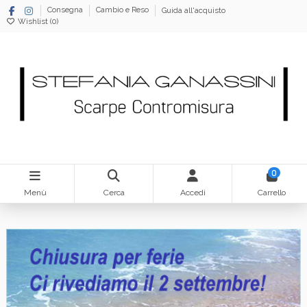
Consegna
Cambio e Reso
Guida all'acquisto
Wishlist (
0
)
0
Menù
Cerca
Accedi
Carrello