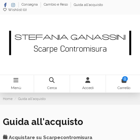
Consegna
Cambio e Reso
Guida all'acquisto
Wishlist (
0
)
0
Menù
Cerca
Accedi
Carrello
Home
Guida all'acquisto
Guida all'acquisto
🛍️ Acquistare su Scarpecontromisura