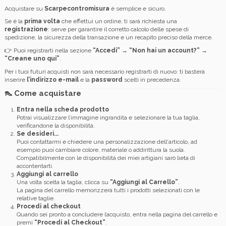
Acquistare su
Scarpecontromisura
è semplice e sicuro.
Se è la
prima volta
che effettui un ordine, ti sarà richiesta una
registrazione
: serve per garantire il corretto calcolo delle spese di
spedizione, la sicurezza della transazione e un recapito preciso della merce.
👉 Puoi registrarti nella sezione
“Accedi” → “Non hai un account?” →
“Creane uno qui”
.
Per i tuoi futuri acquisti non sarà necessario registrarti di nuovo: ti basterà
inserire
l’indirizzo e-mail
e la
password
scelti in precedenza.
👠 Come acquistare
Entra nella scheda prodotto
Potrai visualizzare l’immagine ingrandita e selezionare la tua taglia,
verificandone la disponibilità.
Se desideri...
Puoi contattarmi e chiedere una personalizzazione dell'articolo, ad
esempio puoi cambiare colore, materiale o addirittura la suola.
Compatibilmente con le disponibilità dei miei artigiani sarò lieta di
accontentarti.
Aggiungi al carrello
Una volta scelta la taglia, clicca su
“Aggiungi al Carrello”
.
La pagina del carrello memorizzerà tutti i prodotti selezionati con le
relative taglie.
Procedi al checkout
Quando sei pronto a concludere l’acquisto, entra nella pagina del carrello e
premi
“Procedi al Checkout”
.