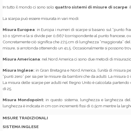
In tutto il mondo ci sono solo
quattro sistemi di misure di scarpe
: i
La scarpa può essere misurata in vari modi:
Misura Europea
: in Europa i numeri di scarpe si basano sul “punto fra
10 o 15mm e la si divide per 0,667 (corrispondente al punto francese, o
Concretamente ciò significa che 27,5 cm di lunghezza “maggiorata” del p
misure, si arrotonda ottenendo un 41,5. Occasionalmente si possono trov
Misura Americana
: nel Nord America ci sono due metodi di misurazio
Misura Inglese:
in Gran Bretagna e Nord America, l’unità di misura per
“punti zero” per sia per le misure da bambini che da adulti. La misura
La misura delle scarpe per adulti nel Regno Unito è calcolata partendo d
di 25.
Misura Mondopoint:
in questo sistema, lunghezza e larghezza del p
lunghezza è indicata in cm con incrementi fissi di 0,5cm mentre la larg
MISURE TRADIZIONALI
SISTEMA INGLESE