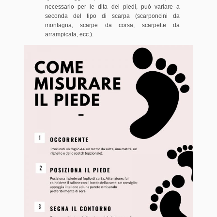
necessario per le dita dei piedi, può variare a
seconda del tipo di scarpa (scarponcini da
montagna, scarpe da corsa, scarpette da
arrampicata, ecc.).