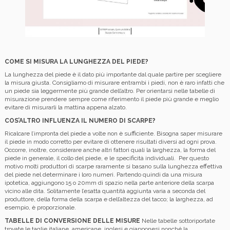
COME SI MISURA LA LUNGHEZZA DEL PIEDE?
La lunghezza del piede è il dato più importante dal quale partire per scegliere
la misura giusta. Consigliamo di misurare entrambi i piedi, non è raro infatti che
un piede sia leggermente più grande dell’altro. Per orientarsi nelle tabelle di
misurazione prendere sempre come riferimento il piede più grande e meglio
evitare di misurarli la mattina appena alzato.
COS’ALTRO INFLUENZA IL NUMERO DI SCARPE?
Ricalcare l’impronta del piede a volte non è sufficiente. Bisogna saper misurare
il piede in modo corretto per evitare di ottenere risultati diversi ad ogni prova.
Occorre, inoltre, considerare anche altri fattori quali la larghezza, la forma del
piede in generale, il collo del piede, e le specificità individuali. Per questo
motivo molti produttori di scarpe raramente si basano sulla lunghezza effettiva
del piede nel determinare i loro numeri. Partendo quindi da una misura
ipotetica, aggiungono 15 o 20mm di spazio nella parte anteriore della scarpa
vicino alle dita. Solitamente l’esatta quantità aggiunta varia a seconda del
produttore, della forma della scarpa e dell’altezza del tacco; la larghezza, ad
esempio, è proporzionale.
TABELLE DI CONVERSIONE DELLE MISURE
Nelle tabelle sottoriportate
trovate le taglie italiane, americane, inglesi e giapponesi nonché la