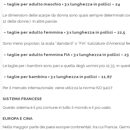
– taglie per adulto maschio = 3 x lunghezza in pollici – 24
Le dimensioni delle scarpe da donna sono quasi sempre determinati con l
12 delle donne.). In altre parole:
– taglie per adulto femmina = 3 x lunghezza in pollici – 22,5
Sono meno popolari, la scala “standard” o “FIA” (calzature d’America) fe
– taglie per adulto femmina FIA = 3 x lunghezza in pollici – 23
Le taglie per i bambini sono pari a quella degli uomini più 12,33, in que
– taglie per bambino = 3 x lunghezza in pollici – 11,67
Per il mercato internazionale, viene utilizza la norma ISO 9407.
SISTEMA FRANCESE
Questo sistema è il più comune in tutto il mondo e il più usato.
EUROPA E CINA
Nella maggior parte dei paesi europei continentali, tra cui Francia, Germ