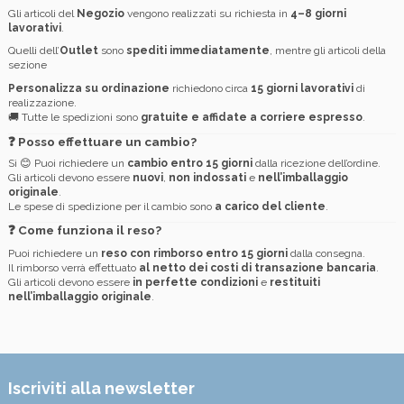
Gli articoli del
Negozio
vengono realizzati su richiesta in
4–8 giorni
lavorativi
.
Quelli dell’
Outlet
sono
spediti immediatamente
, mentre gli articoli della
sezione
Personalizza su ordinazione
richiedono circa
15 giorni lavorativi
di
realizzazione.
🚚 Tutte le spedizioni sono
gratuite e affidate a corriere espresso
.
❓
Posso effettuare un cambio?
Sì 😊 Puoi richiedere un
cambio entro 15 giorni
dalla ricezione dell’ordine.
Gli articoli devono essere
nuovi
,
non indossati
e
nell’imballaggio
originale
.
Le spese di spedizione per il cambio sono
a carico del cliente
.
❓
Come funziona il reso?
Puoi richiedere un
reso con rimborso entro 15 giorni
dalla consegna.
Il rimborso verrà effettuato
al netto dei costi di transazione bancaria
.
Gli articoli devono essere
in perfette condizioni
e
restituiti
nell’imballaggio originale
.
Iscriviti alla newsletter