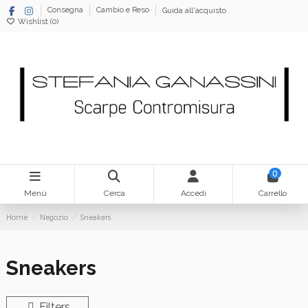
Consegna
Cambio e Reso
Guida all'acquisto
Wishlist (
0
)
0
Menù
Cerca
Accedi
Carrello
Home
Negozio
Sneakers
Sneakers
Filters