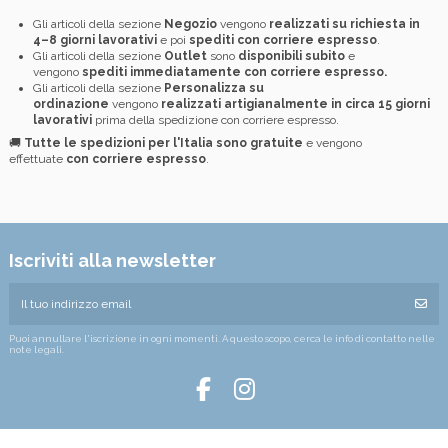
Gli articoli della sezione
Negozio
vengono
realizzati su richiesta in
4–8 giorni lavorativi
e poi
spediti con corriere espresso
.
Gli articoli della sezione
Outlet
sono
disponibili subito
e
vengono
spediti immediatamente con corriere espresso.
Gli articoli della sezione
Personalizza su
ordinazione
vengono
realizzati artigianalmente in circa 15 giorni
lavorativi
prima della spedizione con corriere espresso.
🚚
Tutte le spedizioni per l'Italia sono gratuite
e vengono
effettuate
con corriere espresso
.
Iscriviti alla newsletter
Puoi annullare l'iscrizione in ogni momenti. A questo scopo, cerca le info di contatto nelle
note legali.