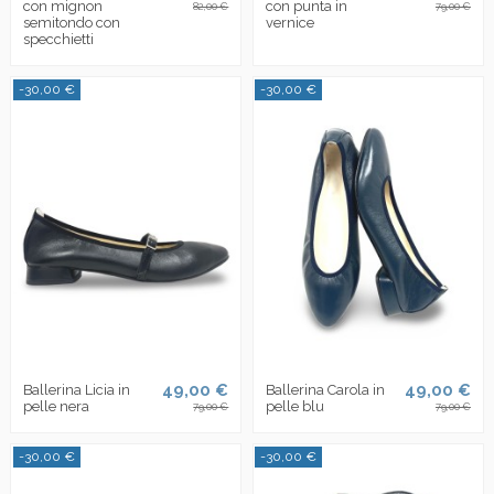
con mignon
con punta in
82,00 €
79,00 €
semitondo con
vernice
specchietti
-30,00 €
-30,00 €
49,00 €
49,00 €
Ballerina Licia in
Ballerina Carola in
pelle nera
pelle blu
79,00 €
79,00 €
-30,00 €
-30,00 €