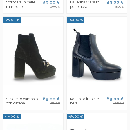
59,00 €
49,00 €
Stringata in pelle
Ballerina Clara in
marrrone
pelle nera
120,00 €
98,00 €
-89,00 €
-89,00 €
89,00 €
89,00 €
Stivaletto camoscio
Katiuscia in pelle
con catena
nera
178,00 €
178,00 €
-35,00 €
-85,00 €