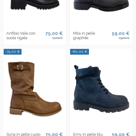
75,00 €
59,00 €
Anfibio Vale con
Mila in pelle
suola rigata
graphite
157,00 €
139,00 €
-75,00 €
-80,00 €
75,00 €
59,00 €
Syria in pelle cuoio
Emy in pelle blu