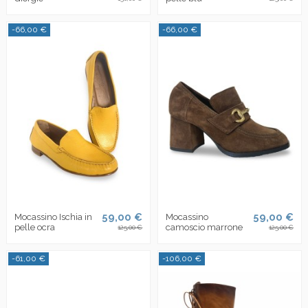
-66,00 €
-66,00 €
59,00 €
59,00 €
Mocassino Ischia in
Mocassino
pelle ocra
camoscio marrone
125,00 €
125,00 €
-61,00 €
-106,00 €