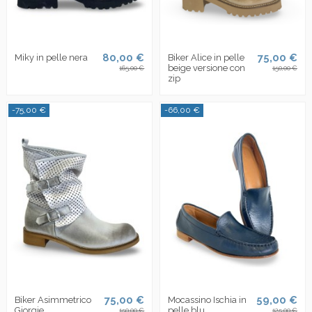
80,00 €
75,00 €
Miky in pelle nera
Biker Alice in pelle
beige versione con
165,00 €
150,00 €
zip
-75,00 €
-66,00 €
75,00 €
59,00 €
Biker Asimmetrico
Mocassino Ischia in
Giorgie
pelle blu
150,00 €
125,00 €