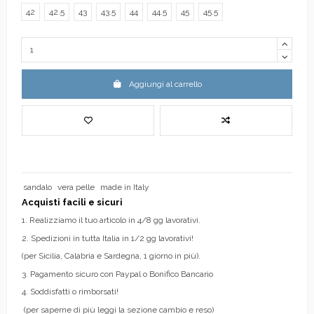
42
42.5
43
43.5
44
44.5
45
45.5
Aggiungi al carrello
sandalo
vera pelle
made in Italy
Acquisti facili e sicuri
1. Realizziamo il tuo articolo in 4/8 gg lavorativi.
2. Spedizioni in tutta Italia in 1/2 gg lavorativi!
(per Sicilia, Calabria e Sardegna, 1 giorno in più).
3. Pagamento sicuro con Paypal o Bonifico Bancario
4. Soddisfatti o rimborsati!
(per saperne di più leggi la sezione cambio e reso)