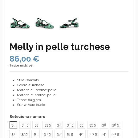
Melly in pelle turchese
86,00 €
Tasse incluse
Stile: sandalo
Colore: turchese
Materiale Esterno: pelle
Materiale Interno: pelle
Tacco: da 3 cm.
Suola: vero cuoio
Seleziona numero
32
32.5
33
33.5
34
34.5
35
35.5
36
36.5
37
37.5
38
38.5
39
39.5
40
40.5
41
41.5