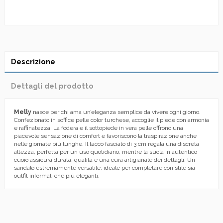
Descrizione
Dettagli del prodotto
Melly
nasce per chi ama un’eleganza semplice da vivere ogni giorno.
Confezionato in soffice pelle color turchese, accoglie il piede con armonia
e raffinatezza. La fodera e il sottopiede in vera pelle offrono una
piacevole sensazione di comfort e favoriscono la traspirazione anche
nelle giornate più lunghe. Il tacco fasciato di 3 cm regala una discreta
altezza, perfetta per un uso quotidiano, mentre la suola in autentico
cuoio assicura durata, qualità e una cura artigianale dei dettagli. Un
sandalo estremamente versatile, ideale per completare con stile sia
outfit informali che più eleganti.