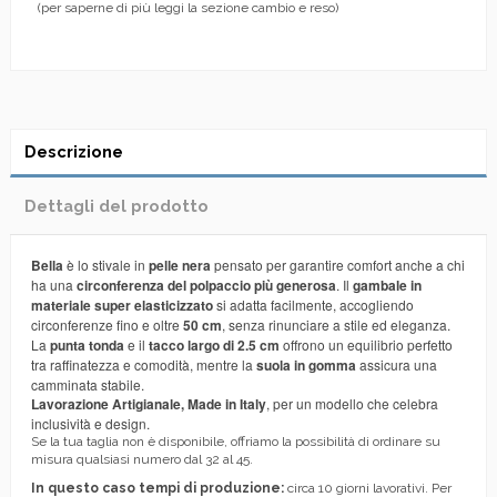
(per saperne di più leggi la sezione cambio e reso)
Descrizione
Dettagli del prodotto
Bella
è lo stivale in
pelle nera
pensato per garantire comfort anche a chi
ha una
circonferenza del polpaccio più generosa
. Il
gambale in
materiale super elasticizzato
si adatta facilmente, accogliendo
circonferenze fino e oltre
50 cm
, senza rinunciare a stile ed eleganza.
La
punta tonda
e il
tacco largo di 2.5 cm
offrono un equilibrio perfetto
tra raffinatezza e comodità, mentre la
suola in gomma
assicura una
camminata stabile.
Lavorazione Artigianale, Made in Italy
, per un modello che celebra
inclusività e design.
Se la tua taglia non è disponibile, offriamo la possibilità di ordinare su
misura qualsiasi numero dal 32 al 45.
In questo caso tempi di produzione:
circa 10 giorni lavorativi. Per