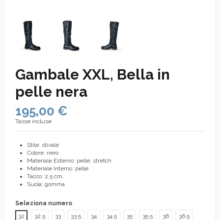
Gambale XXL, Bella in
pelle nera
195,00 €
Tasse incluse
Stile: stivale
Colore: nero
Materiale Esterno: pelle, stretch
Materiale Interno: pelle
Tacco: 2.5 cm.
Suola: gomma
Seleziona numero
32
32.5
33
33.5
34
34.5
35
35.5
36
36.5