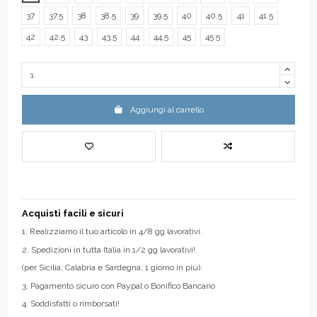
37
37.5
38
38.5
39
39.5
40
40.5
41
41.5
42
42.5
43
43.5
44
44.5
45
45.5
Aggiungi al carrello
Acquisti facili e sicuri
1. Realizziamo il tuo articolo in 4/8 gg lavorativi.
2. Spedizioni in tutta Italia in 1/2 gg lavorativi!
(per Sicilia, Calabria e Sardegna, 1 giorno in più).
3. Pagamento sicuro con Paypal o Bonifico Bancario
4. Soddisfatti o rimborsati!